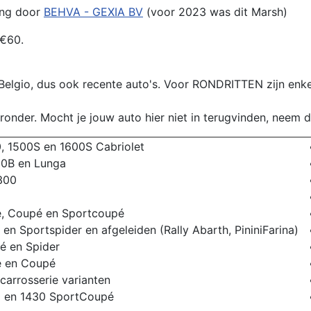
ting door
BEHVA - GEXIA BV
(voor 2023 was dit Marsh)
t €60.
 Belgio, dus ook recente auto's. Voor RONDRITTEN zijn enk
ronder. Mocht je jouw auto hier niet in terugvinden, neem 
, 1500S en 1600S Cabriolet
00B en Lunga
300
ne, Coupé en Sportcoupé
 en Sportspider en afgeleiden (Rally Abarth, PininiFarina)
é en Spider
e en Coupé
 carrosserie varianten
 en 1430 SportCoupé