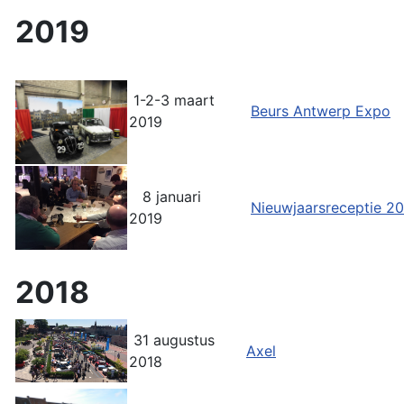
2019
1-2-3 maart
Beurs Antwerp Expo
2019
8 januari
Nieuwjaarsreceptie 2
2019
2018
31 augustus
Axel
2018