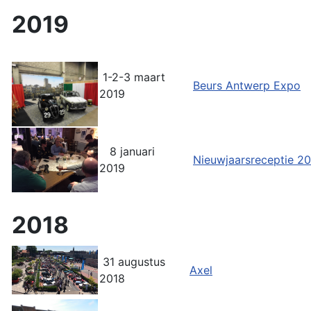
2019
1-2-3 maart
Beurs Antwerp Expo
2019
8 januari
Nieuwjaarsreceptie 2
2019
2018
31 augustus
Axel
2018