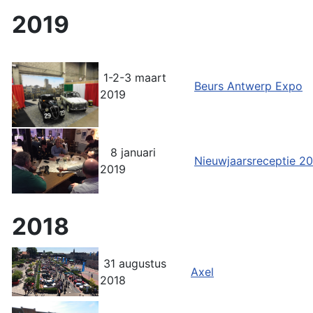
2019
1-2-3 maart
Beurs Antwerp Expo
2019
8 januari
Nieuwjaarsreceptie 2
2019
2018
31 augustus
Axel
2018