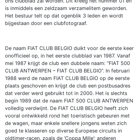
ons clubblad zal worden. Dit kreeg het nummer 01 en
is inmiddels een zeldzaam verzamelitem geworden.
Het bestuur telt op dat ogenblik 3 leden en wordt
bijgestaan door een clubfotograaf.
De naam FIAT CLUB BELGIO duikt voor de eerste keer
onofficieel op, in het eerste clubblad van 1987. Vanaf
mei 1987 krijgt de club een dubbele naam: “FIAT 500
CLUB ANTWERPEN – FIAT CLUB BELGIO”. In februari
1988 werd de naam FIAT CLUB BELGIO op de eerste
plaats geschoven en krijgt de club een postbusadres
dat verder werd gebruikt tot in 2000. Het is slechts
begin 1989 dat de naam FIAT 500 CLUB ANTWERPEN
volledig verdwijnt. De FIAT CLUB BELGIO heeft zich
vooral ontwikkeld rond het toeristisch gebeuren met
de wagen, maar enkele snellere jongens weten zich
goed te klasseren op diverse Europese circuits in
oldtimer-racen, zoals de ‘Coppa Mille’; anderen