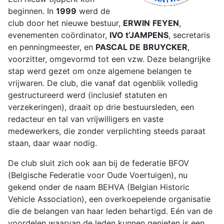
beginnen. In
1999
werd de
club door het nieuwe bestuur,
ERWIN
FEYEN
,
evenementen coördinator,
IVO t’JAMPENS
, secretaris
en penningmeester, en
PASCAL DE
BRUYCKER
,
voorzitter, omgevormd tot een vzw. Deze belangrijke
stap werd gezet om onze algemene belangen te
vrijwaren. De club, die vanaf dat ogenblik volledig
gestructureerd werd (inclusief statuten en
verzekeringen), draait op drie bestuursleden, een
redacteur en tal van vrijwilligers en vaste
medewerkers, die zonder verplichting steeds paraat
staan, daar waar nodig.
De club sluit zich ook aan bij de federatie BFOV
(Belgische Federatie voor Oude Voertuigen), nu
gekend onder de naam BEHVA (Belgian Historic
Vehicle Association), een overkoepelende organisatie
die de belangen van haar leden behartigd. Eén van de
voordelen waarvan de leden kunnen genieten is een