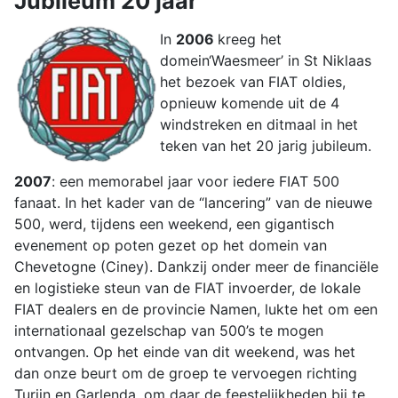
Jubileum 20 jaar
In
2006
kreeg het
domein‘Waesmeer’ in St Niklaas
het bezoek van FIAT oldies,
opnieuw komende uit de 4
windstreken en ditmaal in het
teken van het 20 jarig jubileum.
2007
: een memorabel jaar voor iedere FIAT 500
fanaat. In het kader van de “lancering” van de nieuwe
500, werd, tijdens een weekend, een gigantisch
evenement op poten gezet op het domein van
Chevetogne (Ciney). Dankzij onder meer de financiële
en logistieke steun van de FIAT invoerder, de lokale
FIAT dealers en de provincie Namen, lukte het om een
internationaal gezelschap van 500’s te mogen
ontvangen. Op het einde van dit weekend, was het
dan onze beurt om de groep te vervoegen richting
Turijn en Garlenda, om daar de feestelijkheden bij te