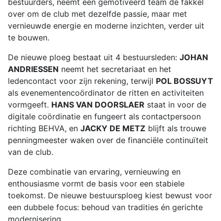
bestuurders, neemt een gemotiveerd team de fakkel
over om de club met dezelfde passie, maar met
vernieuwde energie en moderne inzichten, verder uit
te bouwen.
De nieuwe ploeg bestaat uit 4 bestuursleden:
JOHAN
ANDRIESSEN
neemt het secretariaat en het
ledencontact voor zijn rekening, terwijl
POL BOSSUYT
als evenementencoördinator de ritten en activiteiten
vormgeeft.
HANS VAN DOORSLAER
staat in voor de
digitale coördinatie en fungeert als contactpersoon
richting BEHVA, en
JACKY DE METZ
blijft als trouwe
penningmeester waken over de financiële continuïteit
van de club.
Deze combinatie van ervaring, vernieuwing en
enthousiasme vormt de basis voor een stabiele
toekomst. De nieuwe bestuursploeg kiest bewust voor
een dubbele focus: behoud van tradities én gerichte
modernisering.