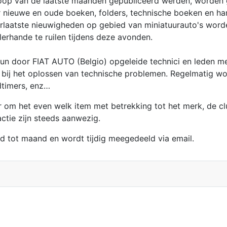
loop van de laatste maanden gepubliceerd werden, worden g
 nieuwe en oude boeken, folders, technische boeken en han
laatste nieuwigheden op gebied van miniatuurauto's worde
erhande te ruilen tijdens deze avonden.
hun door FIAT AUTO (Belgio) opgeleide technici en leden me
en bij het oplossen van technische problemen. Regelmatig 
dtimers, enz…
r om het even welk item met betrekking tot het merk, de 
ctie zijn steeds aanwezig.
d tot maand en wordt tijdig meegedeeld via email.