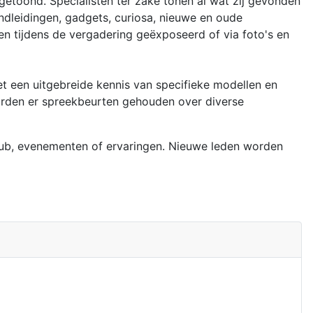
etoond. Specialisten ter zake tonen al wat zij gevonden
dleidingen, gadgets, curiosa, nieuwe en oude
n tijdens de vergadering geëxposeerd of via foto's en
t een uitgebreide kennis van specifieke modellen en
worden er spreekbeurten gehouden over diverse
club, evenementen of ervaringen. Nieuwe leden worden