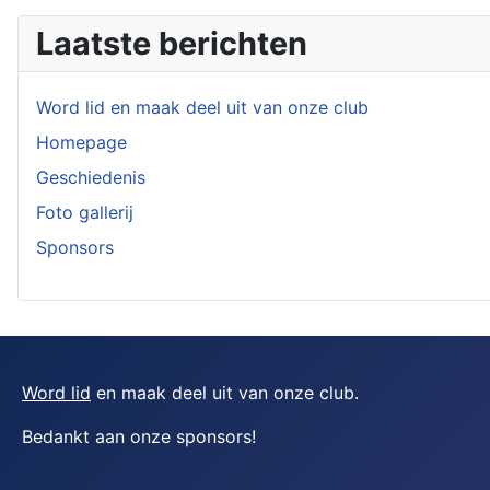
Laatste berichten
Word lid en maak deel uit van onze club
Homepage
Geschiedenis
Foto gallerij
Sponsors
Word lid
en maak deel uit van onze club.
Bedankt aan onze sponsors
!