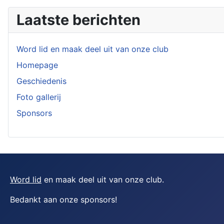
Laatste berichten
Word lid en maak deel uit van onze club
Homepage
Geschiedenis
Foto gallerij
Sponsors
Word lid
en maak deel uit van onze club.
Bedankt aan onze sponsors
!