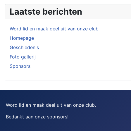
Laatste berichten
Word lid en maak deel uit van onze club
Homepage
Geschiedenis
Foto gallerij
Sponsors
Word lid
en maak deel uit van onze club.
Bedankt aan onze sponsors
!